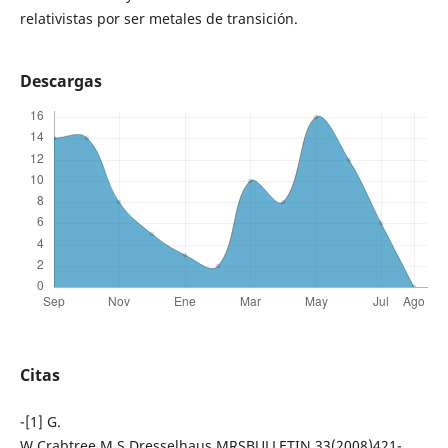
relativistas por ser metales de transición.
Descargas
Citas
-[1] G.
W.Crabtree,M.S.Dresselhaus,MRSBULLETIN,33(2008)421-