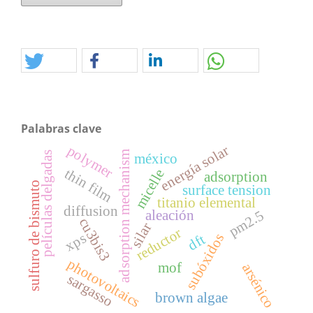
Palabras clave
energía solar
polymer
adsorption mechanism
películas delgadas
méxico
thin film
micelle
adsorption
sulfuro de bismuto
surface tension
titanio elemental
diffusion
pm2.5
aleación
cu3bis3
silar
reductor
xps
subóxidos
dft
photovoltaics
mof
arsénico
sargasso
brown algae