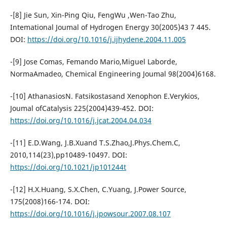
-[8] Jie Sun, Xin-Ping Qiu, FengWu ,Wen-Tao Zhu,
Intemational Joumal of Hydrogen Energy 30(2005)43 7 445.
DOI:
https://doi.org/10.1016/j.ijhydene.2004.11.005
-[9] Jose Comas, Femando Mario,Miguel Laborde,
NormaAmadeo, Chemical Engineering Joumal 98(2004)6168.
-[10] AthanasiosN. Fatsikostasand Xenophon E.Verykios,
Joumal ofCatalysis 225(2004)439-452. DOI:
https://doi.org/10.1016/j.jcat.2004.04.034
-[11] E.D.Wang, J.B.Xuand T.S.Zhao,J.Phys.Chem.C,
2010,114(23),pp10489-10497. DOI:
https://doi.org/10.1021/jp101244t
-[12] H.X.Huang, S.X.Chen, C.Yuang, J.Power Source,
175(2008)166-174. DOI:
https://doi.org/10.1016/j.jpowsour.2007.08.107