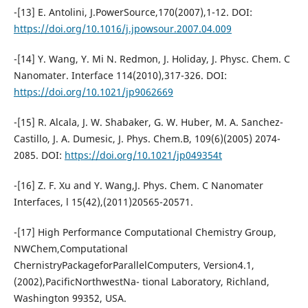
-[13] E. Antolini, J.PowerSource,170(2007),1-12. DOI:
https://doi.org/10.1016/j.jpowsour.2007.04.009
-[14] Y. Wang, Y. Mi N. Redmon, J. Holiday, J. Physc. Chem. C
Nanomater. Interface 114(2010),317-326. DOI:
https://doi.org/10.1021/jp9062669
-[15] R. Alcala, J. W. Shabaker, G. W. Huber, M. A. Sanchez-
Castillo, J. A. Dumesic, J. Phys. Chem.B, 109(6)(2005) 2074-
2085. DOI:
https://doi.org/10.1021/jp049354t
-[16] Z. F. Xu and Y. Wang,J. Phys. Chem. C Nanomater
Interfaces, l 15(42),(2011)20565-20571.
-[17] High Performance Computational Chemistry Group,
NWChem,Computational
ChernistryPackageforParallelComputers, Version4.1,
(2002),PacificNorthwestNa- tional Laboratory, Richland,
Washington 99352, USA.