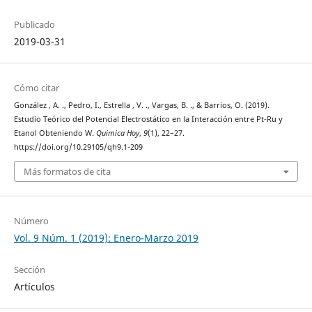
Publicado
2019-03-31
Cómo citar
González , A. ., Pedro, I., Estrella , V. ., Vargas, B. ., & Barrios, O. (2019).
Estudio Teórico del Potencial Electrostático en la Interacción entre Pt-Ru y
Etanol Obteniendo W.
Quimica Hoy
,
9
(1), 22–27.
https://doi.org/10.29105/qh9.1-209
Más formatos de cita
Número
Vol. 9 Núm. 1 (2019): Enero-Marzo 2019
Sección
Artículos