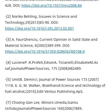
428. DOI:
https://doi.org/10.1557/mrs2008.84
-[2] Noriko Behling, Issuees in Science and
Technology,29(2013)83-90. DOI:
https://doi.org/10.1016/j.tifs.2013.02.001
-[3] A. FaurGhenciu, Current Opinion in Salid State and
Material Science, 6(2002)389-399. DOI:
https://doi.org/10.1016/S1359-0286(02)00108-0
-[4] LucieneP .R.Profeti,EdsonA. Ticianelli,ElisabeteM.As
saf,JoumalofPowerSources, 175 (2008)482489.
-[5] UmitB. Demirci; Joumal of Power Sources 173 (2007)
1118. 6. G. M. Walker, Bioethanol:Science and technology of
fuel alcohol,(2010),Edit Ventus Publishing.ApS.
-[7] Choong-Gon Lee, Minoro Umeda,Isamu
Uchida;JoumalofPowerSources 160(2006)7889.