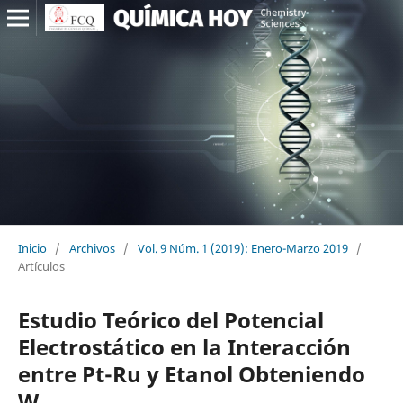
Inicio
/
Archivos
/
Vol. 9 Núm. 1 (2019): Enero-Marzo 2019
/
Artículos
Estudio Teórico del Potencial
Electrostático en la Interacción
entre Pt-Ru y Etanol Obteniendo
W