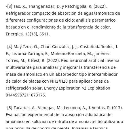
-[3] Tao, X., Thanganadar, D. y Patchigolla, K. (2022).
Refrigerador compacto de absorción de agua/amoníaco de
diferentes configuraciones de ciclo: análisis paramétrico
basado en el rendimiento de la transferencia de calor.
Energies, 15(18), 6511.
-[4] May Tzuc, O., Chan-González, J. J., CastañedaRobles, I.
E., Lezama-Zárraga, F., Moheno-Barrueta, M., Jiménez
Torres, M., £ Best, R. (2022). Red neuronal artificial inversa
multivariante para analizar y mejorar la transferencia de
masa de amoniaco en un absorbedor tipo intercambiador
de calor de placas con NH3/H20 para aplicaciones de
refrigeración solar. Energy Exploration $2 Exploitation
01445987211073175.
-[5] Zacarías, A., Venegas, M., Lecuona, A., $ Ventas, R. (013).
Evaluación experimental de la absorción adiabática de
amoníaco en solución de nitrato de amoníaco-litio utilizando
una boquilla de chorro de niebla. Ingeniería térmica