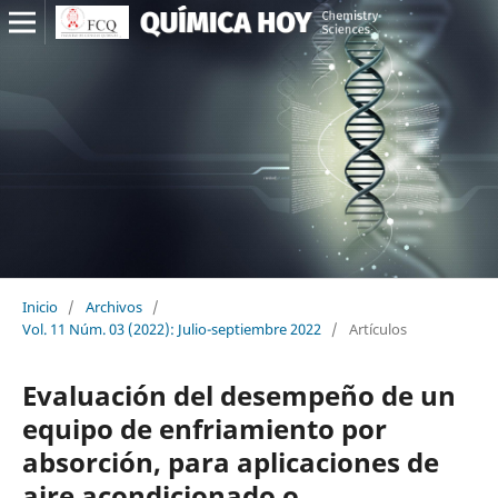
Inicio
/
Archivos
/
Vol. 11 Núm. 03 (2022): Julio-septiembre 2022
/
Artículos
Evaluación del desempeño de un
equipo de enfriamiento por
absorción, para aplicaciones de
aire acondicionado o