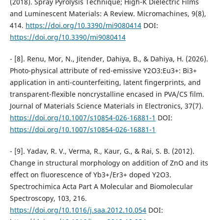
(2018). Spray Pyrolysis Technique; High-K Dielectric Films
and Luminescent Materials: A Review. Micromachines, 9(8),
414.
https://doi.org/10.3390/mi9080414
DOI:
https://doi.org/10.3390/mi9080414
- [8]. Renu, Mor, N., Jitender, Dahiya, B., & Dahiya, H. (2026).
Photo-physical attribute of red-emissive Y2O3:Eu3+: Bi3+
application in anti-counterfeiting, latent fingerprints, and
transparent-flexible noncrystalline encased in PVA/CS film.
Journal of Materials Science Materials in Electronics, 37(7).
https://doi.org/10.1007/s10854-026-16881-1
DOI:
https://doi.org/10.1007/s10854-026-16881-1
- [9]. Yadav, R. V., Verma, R., Kaur, G., & Rai, S. B. (2012).
Change in structural morphology on addition of ZnO and its
effect on fluorescence of Yb3+/Er3+ doped Y2O3.
Spectrochimica Acta Part A Molecular and Biomolecular
Spectroscopy, 103, 216.
https://doi.org/10.1016/j.saa.2012.10.054
DOI: