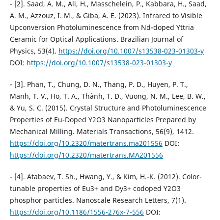
- [2]. Saad, A. M., Ali, H., Masschelein, P., Kabbara, H., Saad,
A. M., Azzouz, I. M., & Giba, A. E. (2023). Infrared to Visible
Upconversion Photoluminescence from Nd-doped Yttria
Ceramic for Optical Applications. Brazilian Journal of
Physics, 53(4).
https://doi.org/10.1007/s13538-023-01303-y
DOI:
https://doi.org/10.1007/s13538-023-01303-y
- [3]. Phan, T., Chung, D. N., Thang, P. D., Huyen, P. T.,
Manh, T. V., Ho, T. A., Thành, T. Đ., Vuong, N. M., Lee, B. W.,
& Yu, S. C. (2015). Crystal Structure and Photoluminescence
Properties of Eu-Doped Y2O3 Nanoparticles Prepared by
Mechanical Milling. Materials Transactions, 56(9), 1412.
https://doi.org/10.2320/matertrans.ma201556
DOI:
https://doi.org/10.2320/matertrans.MA201556
- [4]. Atabaev, T. Sh., Hwang, Y., & Kim, H.-K. (2012). Color-
tunable properties of Eu3+ and Dy3+ codoped Y2O3
phosphor particles. Nanoscale Research Letters, 7(1).
https://doi.org/10.1186/1556-276x-7-556
DOI: