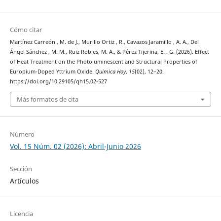
Cómo citar
Martínez Carreón , M. de J., Murillo Ortiz , R., Cavazos Jaramillo , A. A., Del
Ángel Sánchez , M. M., Ruiz Robles, M. A., & Pérez Tijerina, E. . G. (2026). Effect
of Heat Treatment on the Photoluminescent and Structural Properties of
Europium-Doped Yttrium Oxide.
Quimica Hoy
,
15
(02), 12–20.
https://doi.org/10.29105/qh15.02-527
Más formatos de cita
Número
Vol. 15 Núm. 02 (2026): Abril-Junio 2026
Sección
Artículos
Licencia