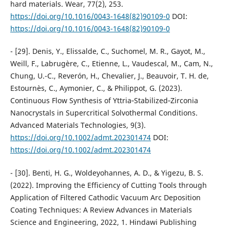
hard materials. Wear, 77(2), 253.
https://doi.org/10.1016/0043-1648(82)90109-0
DOI:
https://doi.org/10.1016/0043-1648(82)90109-0
- [29]. Denis, Y., Elissalde, C., Suchomel, M. R., Gayot, M.,
Weill, F., Labrugère, C., Etienne, L., Vaudescal, M., Cam, N.,
Chung, U.-C., Reverón, H., Chevalier, J., Beauvoir, T. H. de,
Estournès, C., Aymonier, C., & Philippot, G. (2023).
Continuous Flow Synthesis of Yttria‐Stabilized‐Zirconia
Nanocrystals in Supercritical Solvothermal Conditions.
Advanced Materials Technologies, 9(3).
https://doi.org/10.1002/admt.202301474
DOI:
https://doi.org/10.1002/admt.202301474
- [30]. Benti, H. G., Woldeyohannes, A. D., & Yigezu, B. S.
(2022). Improving the Efficiency of Cutting Tools through
Application of Filtered Cathodic Vacuum Arc Deposition
Coating Techniques: A Review Advances in Materials
Science and Engineering, 2022, 1. Hindawi Publishing