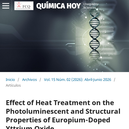
Inicio
/
Archivos
/
Vol. 15 Núm. 02 (2026): Abril-Junio 2026
/
Artículos
Effect of Heat Treatment on the
Photoluminescent and Structural
Properties of Europium-Doped
Yttrium Oxide