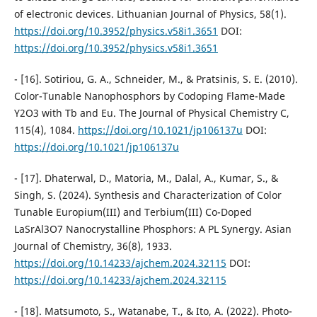
of electronic devices. Lithuanian Journal of Physics, 58(1).
https://doi.org/10.3952/physics.v58i1.3651
DOI:
https://doi.org/10.3952/physics.v58i1.3651
- [16]. Sotiriou, G. A., Schneider, M., & Pratsinis, S. E. (2010).
Color-Tunable Nanophosphors by Codoping Flame-Made
Y2O3 with Tb and Eu. The Journal of Physical Chemistry C,
115(4), 1084.
https://doi.org/10.1021/jp106137u
DOI:
https://doi.org/10.1021/jp106137u
- [17]. Dhaterwal, D., Matoria, M., Dalal, A., Kumar, S., &
Singh, S. (2024). Synthesis and Characterization of Color
Tunable Europium(III) and Terbium(III) Co-Doped
LaSrAl3O7 Nanocrystalline Phosphors: A PL Synergy. Asian
Journal of Chemistry, 36(8), 1933.
https://doi.org/10.14233/ajchem.2024.32115
DOI:
https://doi.org/10.14233/ajchem.2024.32115
- [18]. Matsumoto, S., Watanabe, T., & Ito, A. (2022). Photo-