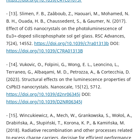
- [13]. Slimen, F. B., Zaâboub, Z., Haouari, M., Mohamed, N.
B. H., Ouada, H. B., Chaussedent, S., & Gaumer, N. (2017).
Effect of CdS nanocrystals on the photoluminescence of
Eu3+-doped silicophosphate sol gel glass. RSC Advances,
7(24), 14552.
https://doi.org/10.1039/c7ra01313b
DOI:
https://doi.org/10.1039/C7RA01313B
- [14]. Vukovic, O., Folpini, G., Wong, E. L., Leoncino, L.,
Terraneo, G., Albaqami, M. D., Petrozza, A., & Cortecchia, D.
(2023). Structural effects on the luminescence properties of
CsPbI3 nanocrystals. Nanoscale, 15(12), 5712.
https://doi.org/10.1039/d2nr06345j
DOI:
https://doi.org/10.1039/D2NR06345J
- [15]. Wincukiewicz, A., Mech, W., Grankowska, S., Wołoś, A.,
Drabińska, A., Słupiński, T., Korona, K. P., & Kamińska, M.
(2018). Radiative recombination and other processes related
to excess charge carriers, decisive for efficient performance