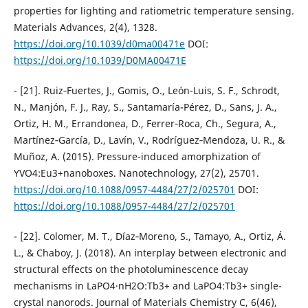
properties for lighting and ratiometric temperature sensing.
Materials Advances, 2(4), 1328.
https://doi.org/10.1039/d0ma00471e
DOI:
https://doi.org/10.1039/D0MA00471E
- [21]. Ruiz‐Fuertes, J., Gomis, O., León-Luis, S. F., Schrodt,
N., Manjón, F. J., Ray, S., Santamarı́a-Pérez, D., Sans, J. A.,
Ortiz, H. M., Errandonea, D., Ferrer‐Roca, Ch., Segura, A.,
Martínez‐García, D., Lavı́n, V., Rodríguez‐Mendoza, U. R., &
Muñoz, A. (2015). Pressure-induced amorphization of
YVO4:Eu3+nanoboxes. Nanotechnology, 27(2), 25701.
https://doi.org/10.1088/0957-4484/27/2/025701
DOI:
https://doi.org/10.1088/0957-4484/27/2/025701
- [22]. Colomer, M. T., Díaz‐Moreno, S., Tamayo, A., Ortiz, Á.
L., & Chaboy, J. (2018). An interplay between electronic and
structural effects on the photoluminescence decay
mechanisms in LaPO4·nH2O:Tb3+ and LaPO4:Tb3+ single-
crystal nanorods. Journal of Materials Chemistry C, 6(46),