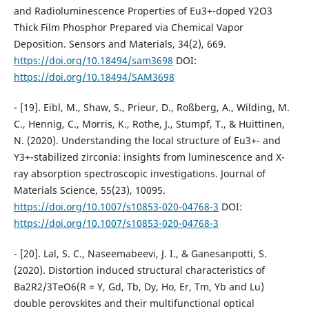
and Radioluminescence Properties of Eu3+-doped Y2O3
Thick Film Phosphor Prepared via Chemical Vapor
Deposition. Sensors and Materials, 34(2), 669.
https://doi.org/10.18494/sam3698
DOI:
https://doi.org/10.18494/SAM3698
- [19]. Eibl, M., Shaw, S., Prieur, D., Roßberg, A., Wilding, M.
C., Hennig, C., Morris, K., Rothe, J., Stumpf, T., & Huittinen,
N. (2020). Understanding the local structure of Eu3+- and
Y3+-stabilized zirconia: insights from luminescence and X-
ray absorption spectroscopic investigations. Journal of
Materials Science, 55(23), 10095.
https://doi.org/10.1007/s10853-020-04768-3
DOI:
https://doi.org/10.1007/s10853-020-04768-3
- [20]. Lal, S. C., Naseemabeevi, J. I., & Ganesanpotti, S.
(2020). Distortion induced structural characteristics of
Ba2R2/3TeO6(R = Y, Gd, Tb, Dy, Ho, Er, Tm, Yb and Lu)
double perovskites and their multifunctional optical