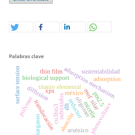
Palabras clave
adsorption mechanism
surface tension
thin film
sustentabilidad
biological support
adsorption
titanio elemental
diffusion
xps
mof
méxico
pm2.5
subóxidos
oligomer
polymer
reductor
silar
translocación
micelle
photovoltaics
dft
cu3bis3
aleación
sargasso
arsénico