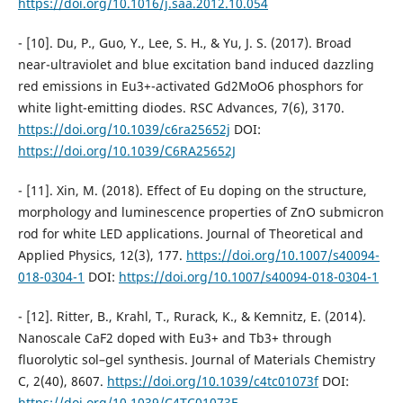
https://doi.org/10.1016/j.saa.2012.10.054
- [10]. Du, P., Guo, Y., Lee, S. H., & Yu, J. S. (2017). Broad
near-ultraviolet and blue excitation band induced dazzling
red emissions in Eu3+-activated Gd2MoO6 phosphors for
white light-emitting diodes. RSC Advances, 7(6), 3170.
https://doi.org/10.1039/c6ra25652j
DOI:
https://doi.org/10.1039/C6RA25652J
- [11]. Xin, M. (2018). Effect of Eu doping on the structure,
morphology and luminescence properties of ZnO submicron
rod for white LED applications. Journal of Theoretical and
Applied Physics, 12(3), 177.
https://doi.org/10.1007/s40094-
018-0304-1
DOI:
https://doi.org/10.1007/s40094-018-0304-1
- [12]. Ritter, B., Krahl, T., Rurack, K., & Kemnitz, E. (2014).
Nanoscale CaF2 doped with Eu3+ and Tb3+ through
fluorolytic sol–gel synthesis. Journal of Materials Chemistry
C, 2(40), 8607.
https://doi.org/10.1039/c4tc01073f
DOI:
https://doi.org/10.1039/C4TC01073F