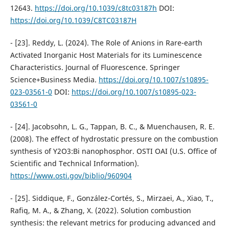
12643.
https://doi.org/10.1039/c8tc03187h
DOI:
https://doi.org/10.1039/C8TC03187H
- [23]. Reddy, L. (2024). The Role of Anions in Rare-earth
Activated Inorganic Host Materials for its Luminescence
Characteristics. Journal of Fluorescence. Springer
Science+Business Media.
https://doi.org/10.1007/s10895-
023-03561-0
DOI:
https://doi.org/10.1007/s10895-023-
03561-0
- [24]. Jacobsohn, L. G., Tappan, B. C., & Muenchausen, R. E.
(2008). The effect of hydrostatic pressure on the combustion
synthesis of Y2O3:Bi nanophosphor. OSTI OAI (U.S. Office of
Scientific and Technical Information).
https://www.osti.gov/biblio/960904
- [25]. Siddique, F., González-Cortés, S., Mirzaei, A., Xiao, T.,
Rafiq, M. A., & Zhang, X. (2022). Solution combustion
synthesis: the relevant metrics for producing advanced and