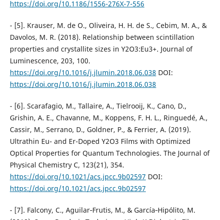
https://doi.org/10.1186/1556-276X-7-556
- [5]. Krauser, M. de O., Oliveira, H. H. de S., Cebim, M. A., &
Davolos, M. R. (2018). Relationship between scintillation
properties and crystallite sizes in Y2O3:Eu3+. Journal of
Luminescence, 203, 100.
https://doi.org/10.1016/j.jlumin.2018.06.038
DOI:
https://doi.org/10.1016/j.jlumin.2018.06.038
- [6]. Scarafagio, M., Tallaire, A., Tielrooij, K., Cano, D.,
Grishin, A. E., Chavanne, M., Koppens, F. H. L., Ringuedé, A.,
Cassir, M., Serrano, D., Goldner, P., & Ferrier, A. (2019).
Ultrathin Eu- and Er-Doped Y2O3 Films with Optimized
Optical Properties for Quantum Technologies. The Journal of
Physical Chemistry C, 123(21), 354.
https://doi.org/10.1021/acs.jpcc.9b02597
DOI:
https://doi.org/10.1021/acs.jpcc.9b02597
- [7]. Falcony, C., Aguilar‐Frutis, M., & García‐Hipólito, M.