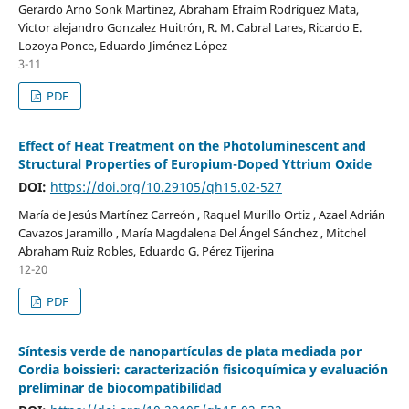
Gerardo Arno Sonk Martinez, Abraham Efraím Rodríguez Mata,
Victor alejandro Gonzalez Huitrón, R. M. Cabral Lares, Ricardo E.
Lozoya Ponce, Eduardo Jiménez López
3-11
PDF
Effect of Heat Treatment on the Photoluminescent and
Structural Properties of Europium-Doped Yttrium Oxide
DOI:
https://doi.org/10.29105/qh15.02-527
María de Jesús Martínez Carreón , Raquel Murillo Ortiz , Azael Adrián
Cavazos Jaramillo , María Magdalena Del Ángel Sánchez , Mitchel
Abraham Ruiz Robles, Eduardo G. Pérez Tijerina
12-20
PDF
Síntesis verde de nanopartículas de plata mediada por
Cordia boissieri: caracterización fisicoquímica y evaluación
preliminar de biocompatibilidad